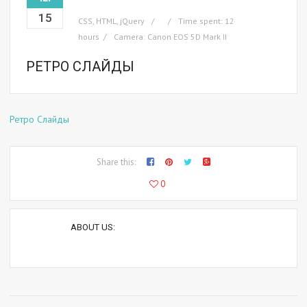
15
CSS
,
HTML
,
jQuery
Time spent: 12
hours
Camera: Canon EOS 5D Mark II
РЕТРО СЛАЙДЫ
Ретро Слайды
Share this:
0
ABOUT US: